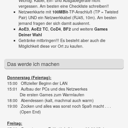
Wichtig: Kabel, Ein- und Ausgabegeräte nicht
vergessen. Am besten eine Checkliste schreiben!!
Netzwerkkarte mit
100MBit
-TP-Anschluß (TP = Twisted
Pair) UND ein Netzwerkkabel (RJ45, 10m). Am besten
jemand fragen der sich damit auskennt.
AoE3
,
AoE2 TC
,
CoD4
,
BF2
und weitere
Games
Deiner Wahl
Getränke mitbringen!!! Es besteht aber auch die
Möglichkeit diese vor Ort zu kaufen.
Das werde ich machen
Donnerstag (Feiertag):
15:00 Offizieller Beginn der LAN
15:01 Aufbau der PCs und des Netzwerkes
Die ersten Games zum Warmlaufen
18:00 Abendessen (kalt, machmal auch warm)
19:00 Zocken und alles was sonst noch Spaß macht . . .
(Open End)
Freitag: