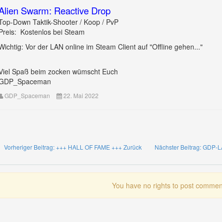
Alien Swarm: Reactive Drop
Top-Down Taktik-Shooter / Koop / PvP
Preis: Kostenlos bei Steam
Wichtig: Vor der LAN online im Steam Client auf "Offline gehen..."
Viel Spaß beim zocken wümscht Euch
GDP_Spaceman
GDP_Spaceman
22. Mai 2022
Vorheriger Beitrag: +++ HALL OF FAME +++
Zurück
Nächster Beitrag: GDP-
You have no rights to post commen