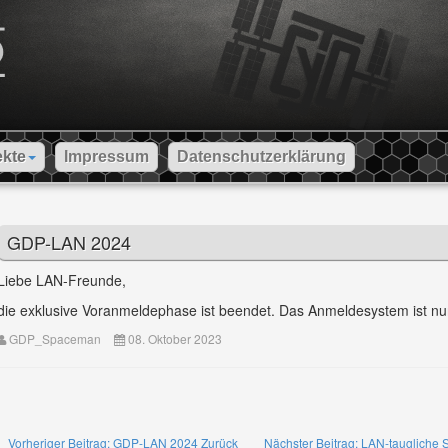
ekte
Impressum
Datenschutzerklärung
GDP-LAN 2024
Liebe LAN-Freunde,
die exklusive Voranmeldephase ist beendet. Das Anmeldesystem ist nun 
GDP_Spaceman
08. Oktober 2023
Vorheriger Beitrag: GDP-LAN 2024
Zurück
Nächster Beitrag: LAN-taugliche 